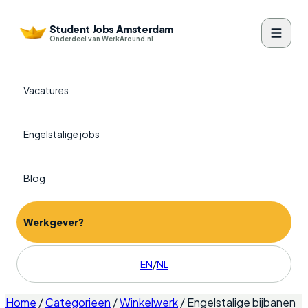
Student Jobs Amsterdam
Onderdeel van WerkAround.nl
Vacatures
Engelstalige jobs
Blog
Werkgever?
EN
/
NL
Home
/
Categorieen
/
Winkelwerk
/
Engelstalige bijbanen